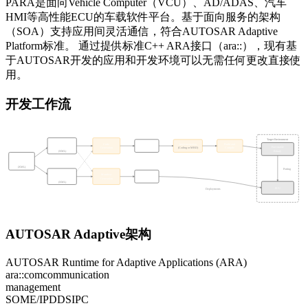
PARA是面向Vehicle Computer（VCU）、AD/ADAS、汽车
HMI等高性能ECU的车载软件平台。基于面向服务的架构
（SOA）支持应用间灵活通信，符合AUTOSAR Adaptive
Platform标准。 通过提供标准C++ ARA接口（ara::），现有基
于AUTOSAR开发的应用和开发环境可以无需任何更改直接使
用。
开发工作流
Target Environment
Application
Code
Generated
Implementation
Build and
Design
Executable
Generation
Codes
Compile
(Coding or MBD)
Binary
(XML)
System
Design
(XML)
Porting
Module
Manifest
Manifests
Configuration
Generation
(XML)
ECU
Deployments
AUTOSAR Adaptive架构
AUTOSAR Runtime for Adaptive Applications (ARA)
ara::com
communication
management
SOME/IP
DDS
IPC