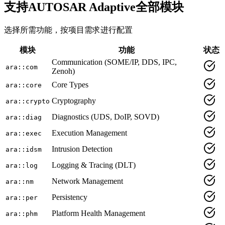
支持AUTOSAR Adaptive全部模块
选择所需功能，按项目需求进行配置
模块
功能
状态
Communication (SOME/IP, DDS, IPC,
ara::com
Zenoh)
Core Types
ara::core
Cryptography
ara::crypto
Diagnostics (UDS, DoIP, SOVD)
ara::diag
Execution Management
ara::exec
Intrusion Detection
ara::idsm
Logging & Tracing (DLT)
ara::log
Network Management
ara::nm
Persistency
ara::per
Platform Health Management
ara::phm