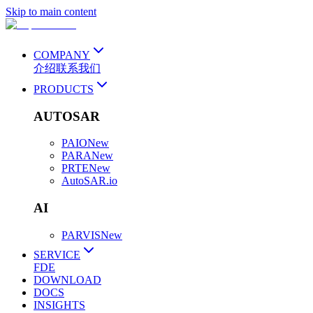
Skip to main content
COMPANY
介绍
联系我们
PRODUCTS
AUTOSAR
PAIO
New
PARA
New
PRTE
New
AutoSAR.io
AI
PARVIS
New
SERVICE
FDE
DOWNLOAD
DOCS
INSIGHTS