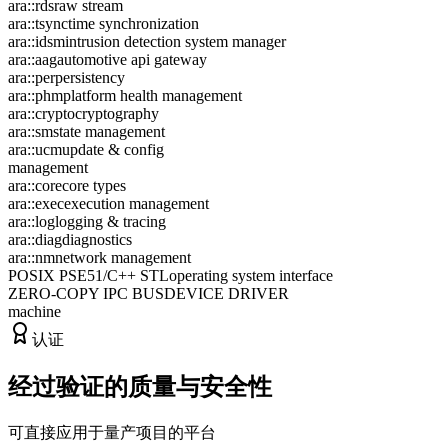
ara::rds
raw stream
ara::tsync
time synchronization
ara::idsm
intrusion detection system manager
ara::aag
automotive api gateway
ara::per
persistency
ara::phm
platform health management
ara::crypto
cryptography
ara::sm
state management
ara::ucm
update & config
management
ara::core
core types
ara::exec
execution management
ara::log
logging & tracing
ara::diag
diagnostics
ara::nm
network management
POSIX PSE51/C++ STL
operating system interface
ZERO-COPY IPC BUS
DEVICE DRIVER
machine
认证
经过验证的质量与安全性
可直接应用于量产项目的平台