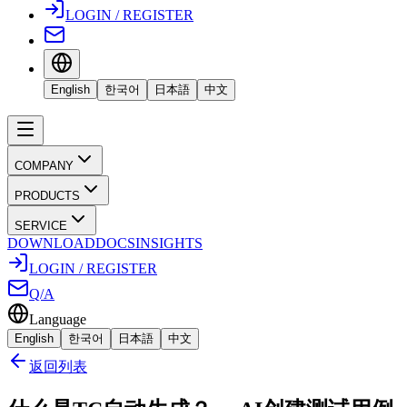
LOGIN / REGISTER
English
한국어
日本語
中文
COMPANY
PRODUCTS
SERVICE
DOWNLOAD
DOCS
INSIGHTS
LOGIN / REGISTER
Q/A
Language
English
한국어
日本語
中文
返回列表