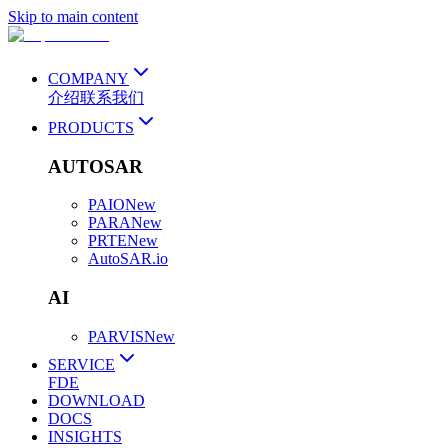
Skip to main content
COMPANY
介绍
联系我们
PRODUCTS
AUTOSAR
PAIO
New
PARA
New
PRTE
New
AutoSAR.io
AI
PARVIS
New
SERVICE
FDE
DOWNLOAD
DOCS
INSIGHTS