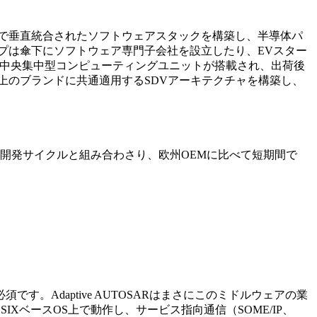
で垂直統合されたソフトウェアスタックを構築し、半導体パ
プは傘下にソフトウェア専門子会社を設立したり、EVスター
は中央集中型コンピューティングユニットが搭載され、出荷後
上のブランドに共通適用するSDVアーキテクチャを構築し、
い開発サイクルと組み合わさり、欧州OEMに比べて短期間で
Adaptive AUTOSARはまさにこのミドルウェアの業
SIXベースOS上で動作し、サービス指向通信（SOME/IP、