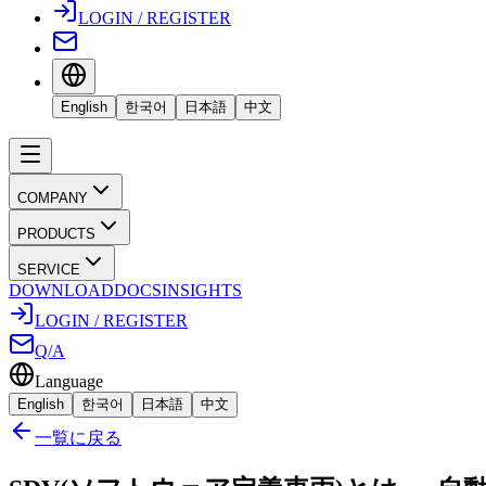
LOGIN / REGISTER
English
한국어
日本語
中文
COMPANY
PRODUCTS
SERVICE
DOWNLOAD
DOCS
INSIGHTS
LOGIN / REGISTER
Q/A
Language
English
한국어
日本語
中文
一覧に戻る