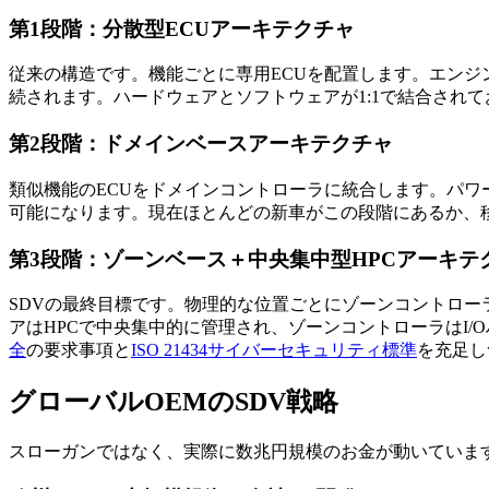
第1段階：分散型ECUアーキテクチャ
従来の構造です。機能ごとに専用ECUを配置します。エンジンEC
続されます。ハードウェアとソフトウェアが1:1で結合され
第2段階：ドメインベースアーキテクチャ
類似機能のECUをドメインコントローラに統合します。パワ
可能になります。現在ほとんどの新車がこの段階にあるか、
第3段階：ゾーンベース＋中央集中型HPCアーキテ
SDVの最終目標です。物理的な位置ごとにゾーンコントロー
アはHPCで中央集中的に管理され、ゾーンコントローラはI
全
の要求事項と
ISO 21434サイバーセキュリティ標準
を充足し
グローバルOEMのSDV戦略
スローガンではなく、実際に数兆円規模のお金が動いています