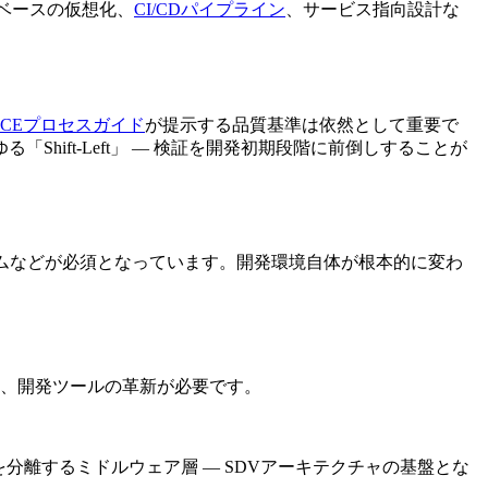
ンテナベースの仮想化、
CI/CDパイプライン
、サービス指向設計な
PICEプロセスガイド
が提示する品質基準は依然として重要で
ift-Left」 — 検証を開発初期段階に前倒しすることが
ムなどが必須となっています。開発環境自体が根本的に変わ
は、開発ツールの革新が必要です。
ェアを分離するミドルウェア層 — SDVアーキテクチャの基盤とな