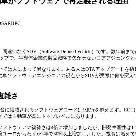
 自動車がソフトウェアで再定義される理由
TOSAR
HPC
くSDV（Software-Defined Vehicle）です。
ドマップで、半導体企業の製品戦略で欠かせないコアアジェンダ
いては人によって異なります。ある人はOTAアップデートを
動車ソフトウェアエンジニアの視点からSDVが実際に何を変え
複雑さ
に搭載されるソフトウェアコードは1億行を超えます。ECUは1
さでは自動車が既にトップレベルにあります。
フトウェアの複雑さは4倍に増加しましたが、開発生産性は1〜1
260億ユーロからわずか3年で50%以上増加しました。投資は増