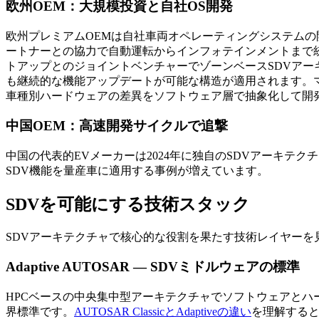
欧州OEM：大規模投資と自社OS開発
欧州プレミアムOEMは自社車両オペレーティングシステム
ートナーとの協力で自動運転からインフォテインメントまで
トアップとのジョイントベンチャーでゾーンベースSDVアー
も継続的な機能アップデートが可能な構造が適用されます。マ
車種別ハードウェアの差異をソフトウェア層で抽象化して開
中国OEM：高速開発サイクルで追撃
中国の代表的EVメーカーは2024年に独自のSDVアーキテ
SDV機能を量産車に適用する事例が増えています。
SDVを可能にする技術スタック
SDVアーキテクチャで核心的な役割を果たす技術レイヤーを
Adaptive AUTOSAR — SDVミドルウェアの標準
HPCベースの中央集中型アーキテクチャでソフトウェアとハード
界標準です。
AUTOSAR ClassicとAdaptiveの違い
を理解すると、