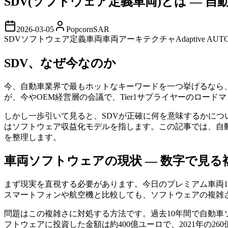
SDV(ソフトウェア定義車両)とは —
2026-03-05
PopcornSAR
SDV
ソフトウェア定義車両
車両アーキテクチャ
Adaptive AU
SDV、なぜ今なのか
今、自動車業界で最もホットなキーワードを一つ挙げるなら、間違いな
が、今やOEM経営層の会議で、Tier1サプライヤーのロー
しかし一歩引いて見ると、SDVが正確に何を意味するかにつ
はソフトウェア収益化モデルを指します。この記事では、自
を整理します。
車両ソフトウェアの現状 — 数字で見る
まず現実を直視する必要があります。今日のプレミアム車両1台
スマートフォンや航空機と比較しても、ソフトウェアの複雑
問題はこの複雑さに対処する方法です。過去10年間で自動車ソ
フトウェアに投資した金額は約400億ユーロで、2021年の