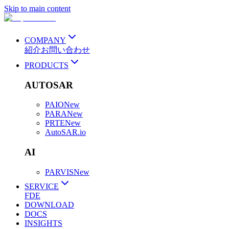
Skip to main content
COMPANY
紹介
お問い合わせ
PRODUCTS
AUTOSAR
PAIO
New
PARA
New
PRTE
New
AutoSAR.io
AI
PARVIS
New
SERVICE
FDE
DOWNLOAD
DOCS
INSIGHTS